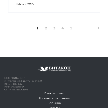
1 Июня 2022
1
2
3
4
5
ООО "ВИТАКОН"
г. Курган, ул. Пичугина, стр. 9,
пом. 1, офис 221
ИНН 7451388149
ОГРН 1157451003973
Банкротство
Финансовая защита
Карьера
Отзывы